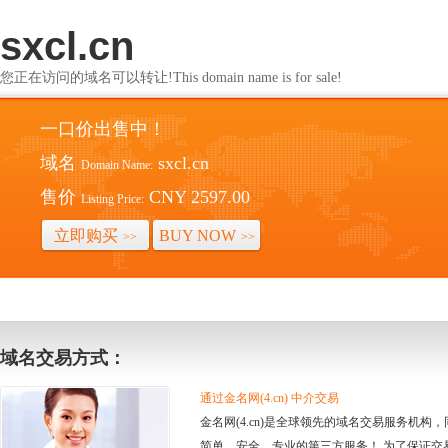
sxcl.cn
您正在访问的域名可以转让!This domain name is for sale!
一口价出售中！
域名
sxcl.cn
Domain Name:
售价
CNY 2597.00
Listing Price:
立即购买
BUY NOW
>>
>>
域名交易方式：
通过金名网(4.cn) 中介交易
金名网(4.cn)是全球领先的域名交易服务机
简单、安全、专业的第三方服务！ 为了保证交