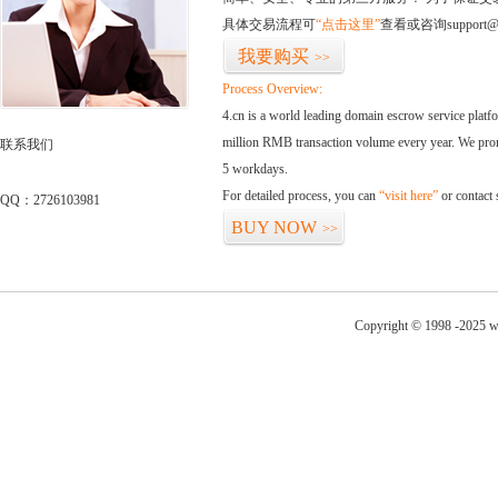
具体交易流程可
“点击这里”
查看或咨询support@
我要购买
>>
Process Overview:
4.cn is a world leading domain escrow service plat
million RMB transaction volume every year. We promi
联系我们
5 workdays.
For detailed process, you can
“visit here”
or contact
QQ：2726103981
BUY NOW
>>
Copyright © 1998 -2025 w